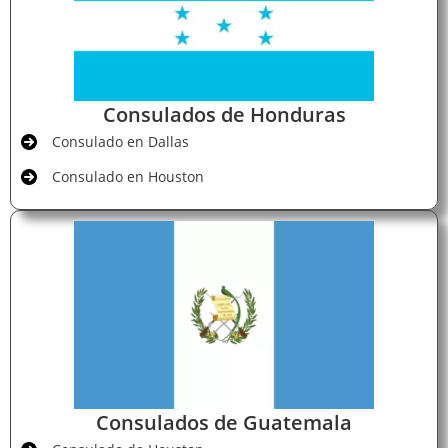
Consulados de Honduras
Consulado en Dallas
Consulado en Houston
Consulados de Guatemala