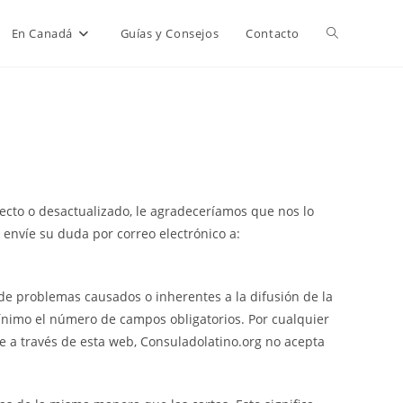
Alternar
En Canadá
Guías y Consejos
Contacto
búsqueda
de
ecto o desactualizado, le agradeceríamos que nos lo
la
, envíe su duda por correo electrónico a:
de problemas causados o inherentes a la difusión de la
web
 mínimo el número de campos obligatorios. Por cualquier
e a través de esta web, Consuladolatino.org no acepta