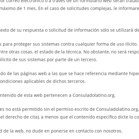
r correo electrónico o a través de un formulario web serán tratad
áximo de 1 mes. En el caso de solicitudes complejas, le informa
xto de su respuesta o solicitud de información sólo se utilizará 
 para proteger sus sistemas contra cualquier forma de uso ilícito.
tre otras cosas, el estado de la técnica. No obstante, no será respo
ilícito de sus sistemas por parte de un tercero.
do de las páginas web a las que se hace referencia mediante hiperv
condiciones aplicables de dichos terceros.
ontenido de esta web pertenecen a Consuladolatino.org.
les no está permitido sin el permiso escrito de Consuladolatino.org
el derecho de cita), a menos que el contenido específico dicte lo co
ad de la web, no dude en ponerse en contacto con nosotros.