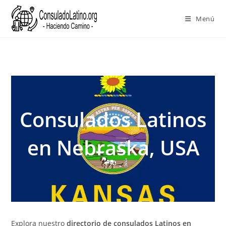
Menú
Ir
al
contenido
Consulados Latinos
en Nebraska, USA
Explora nuestro
directorio de consulados Latinos en