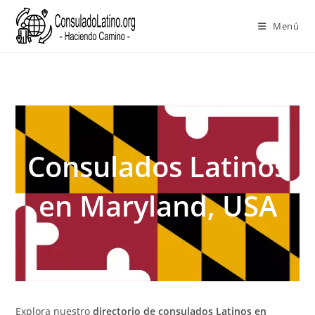
Menú
Ir
al
contenido
Consulados Latinos
en Maryland, USA
Explora nuestro
directorio de consulados Latinos en