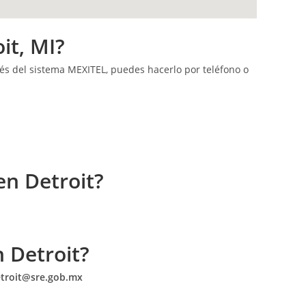
it, MI?
vés del sistema MEXITEL, puedes hacerlo por teléfono o
en Detroit?
n Detroit?
troit@sre.gob.mx