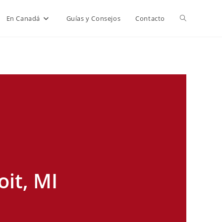
Alternar
En Canadá
Guías y Consejos
Contacto
búsqueda
de
la
web
it, MI