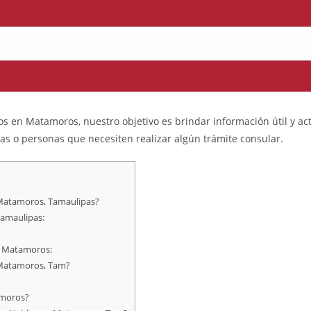
s en Matamoros, nuestro objetivo es brindar información útil y a
tas o personas que necesiten realizar algún trámite consular.
Matamoros, Tamaulipas?
Tamaulipas:
?
n Matamoros:
 Matamoros, Tam?
amoros?