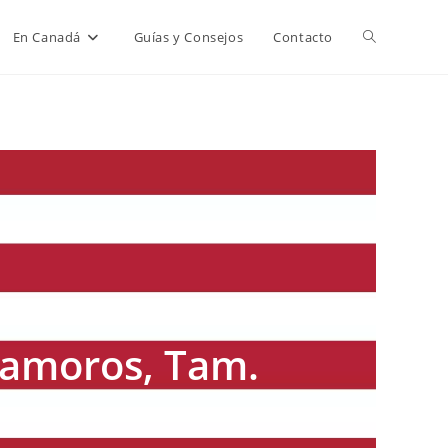
Alternar
En Canadá
Guías y Consejos
Contacto
búsqueda
de
la
web
tamoros, Tam.