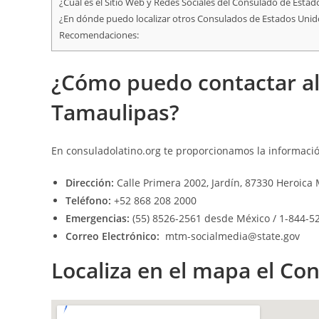
¿Cuál es el Sitio Web y Redes Sociales del Consulado de Est
¿En dónde puedo localizar otros Consulados de Estados Uni
Recomendaciones:
¿Cómo puedo contactar a
Tamaulipas?
En
consuladolatino.org
te proporcionamos la informació
Dirección:
Calle Primera 2002, Jardín, 87330 Heroica
Teléfono:
+52 868 208 2000
Emergencias:
(55) 8526-2561 desde México / 1-844-528
Correo Electrónico:
mtm-socialmedia@state.gov
Localiza en el mapa el C