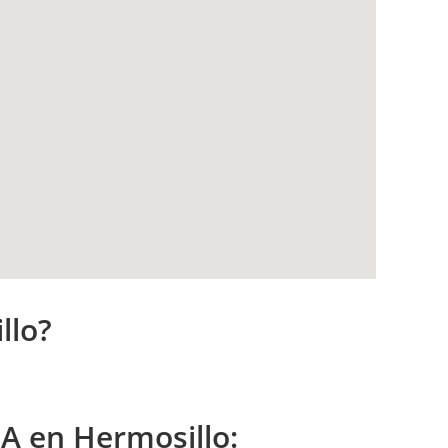
llo?
SA en
Hermosillo
: