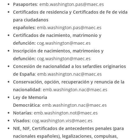
Pasaportes
: emb.washington.pas@maec.es
Certificados de residencia y Certificados de Fe de vida
para ciudadanos
españoles:
emb.washington.pas@maec.es
Certificados de nacimiento, matrimonio y
defunción:
cog.washington@maec.es
Inscripción de nacimientos, matrimonios y
defunción:
cog.washington@maec.es
Concesión de nacionalidad a los sefardíes originarios
de España
: emb.washington.nac@maec.es
Conservación, opción, recuperación y renuncia de la
nacionalidad
: emb.washington.nac@maec.es
Ley de Memoria
Democrática
: emb.washington.nac@maec.es
Notarías:
emb.washington.not@maec.es
Visados:
cog.washington.vis@maec.es
NIE, NIF, Certificados de antecedentes penales (para
nacionales españoles), legalizaciones, compulsas,