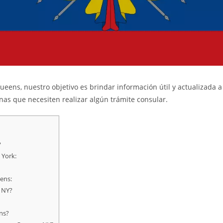
eens, nuestro objetivo es brindar información útil y actualizada 
onas que necesiten realizar algún trámite consular.
?
 York:
ens:
 NY?
ns?