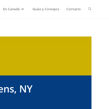
Alternar
En Canadá
Guías y Consejos
Contacto
búsqueda
de
la
web
ens, NY