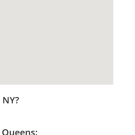
, NY?
n
Queens
: